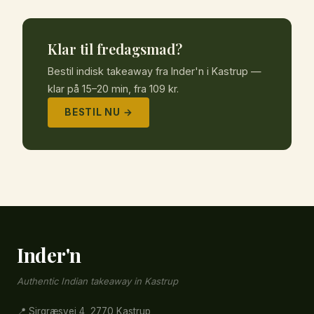
Klar til fredagsmad?
Bestil indisk takeaway fra Inder'n i Kastrup —
klar på 15–20 min, fra 109 kr.
BESTIL NU →
Inder'n
Authentic Indian takeaway in Kastrup
📍 Sirgræsvej 4, 2770 Kastrup