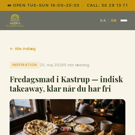
🍛 OPEN TUE–SUN 16:00–20:30 · CALL:
50 29 13 71
|
DA
EN
← Alle indlæg
INSPIRATION
25. maj 2026
5 min læsning
Fredagsmad i Kastrup — indisk
takeaway, klar når du har fri