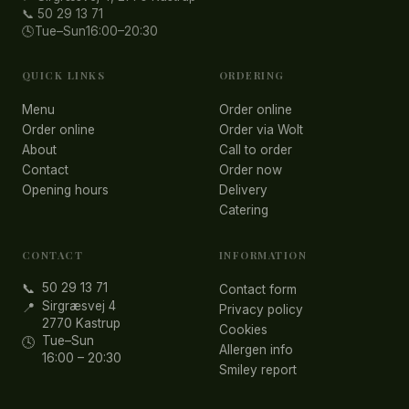
📞 50 29 13 71
🕓
Tue–Sun
16:00–20:30
QUICK LINKS
ORDERING
Menu
Order online
Order online
Order via Wolt
About
Call to order
Contact
Order now
Opening hours
Delivery
Catering
CONTACT
INFORMATION
50 29 13 71
📞
Contact form
Sirgræsvej 4
📍
Privacy policy
2770 Kastrup
Cookies
Tue–Sun
🕓
Allergen info
16:00 – 20:30
Smiley report