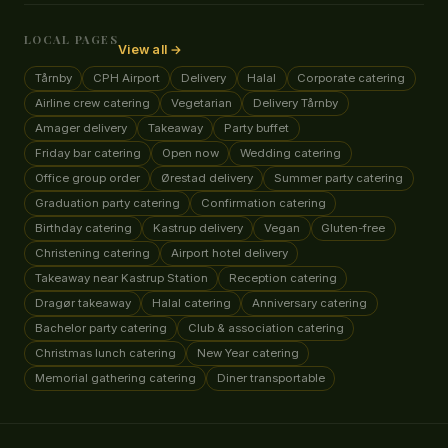
LOCAL PAGES
View all →
Tårnby
CPH Airport
Delivery
Halal
Corporate catering
Airline crew catering
Vegetarian
Delivery Tårnby
Amager delivery
Takeaway
Party buffet
Friday bar catering
Open now
Wedding catering
Office group order
Ørestad delivery
Summer party catering
Graduation party catering
Confirmation catering
Birthday catering
Kastrup delivery
Vegan
Gluten-free
Christening catering
Airport hotel delivery
Takeaway near Kastrup Station
Reception catering
Dragør takeaway
Halal catering
Anniversary catering
Bachelor party catering
Club & association catering
Christmas lunch catering
New Year catering
Memorial gathering catering
Diner transportable