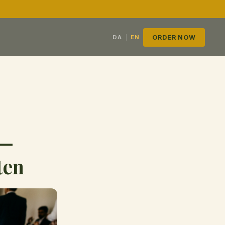
|
ORDER NOW
DA
EN
 —
ten