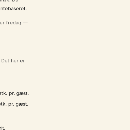
antebaseret.
er fredag —
 Det her er
tk. pr. gæst.
tk. pr. gæst.
it.