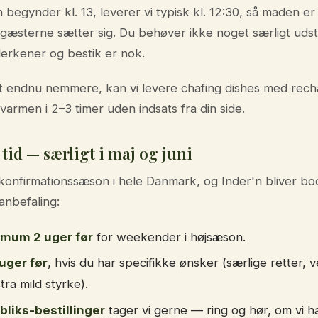
 begynder kl. 13, leverer vi typisk kl. 12:30, så maden er 
 gæsterne sætter sig. Du behøver ikke noget særligt uds
llerkener og bestik er nok.
et endnu nemmere, kan vi levere chafing dishes med rech
armen i 2–3 timer uden indsats fra din side.
tid — særligt i maj og juni
 konfirmationssæson i hele Danmark, og Inder'n bliver b
 anbefaling:
imum 2 uger før
for weekender i højsæson.
 uger før
, hvis du har specifikke ønsker (særlige retter, 
tra mild styrke).
bliks-bestillinger
tager vi gerne — ring og hør, om vi ha