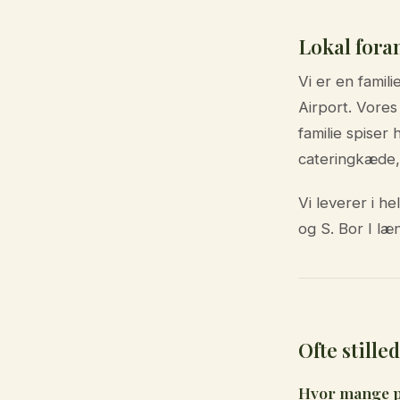
Lokal fora
Vi er en famil
Airport. Vore
familie spiser
cateringkæde, 
Vi leverer i 
og S. Bor I læ
Ofte still
Hvor mange po