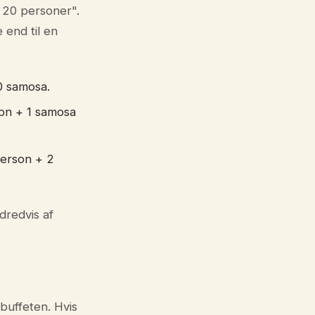
n 20 personer".
 end til en
0 samosa.
son + 1 samosa
person + 2
ndredvis af
 buffeten. Hvis