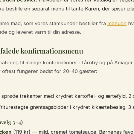
e bestille en separat menu til tante Karen, der spiser pl
mme mad, som vores stamkunder bestiller fra
menuen
hv
ade og leveret varm til din adresse.
efalede konfirmationsmenu
 catering til mange konfirmationer i Tårnby og på Amager.
 oftest fungerer bedst for 20–40 gæster:
sprøde trekanter med krydret kartoffel- og ærtefyld. 2 s
riturestegte grøntsagsbidder i krydret kikærtebeslag. 3 s
vælg 3–4)
icken
(119 kr) — mild, cremet tomatsauce. Børnenes favor