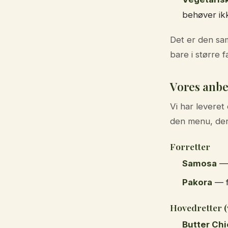
behøver ikk
Det er den sa
bare i større f
Vores anb
Vi har leveret
den menu, der
Forretter
Samosa
— 
Pakora
— f
Hovedretter (
Butter Ch