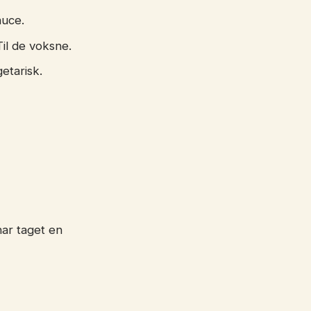
auce.
Til de voksne.
etarisk.
har taget en