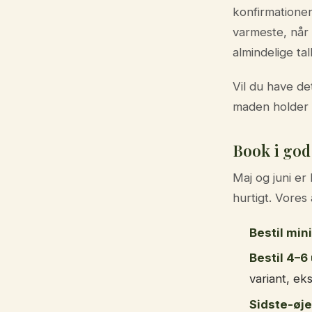
konfirmationen
varmeste, når
almindelige ta
Vil du have d
maden holder v
Book i god 
Maj og juni er
hurtigt. Vores
Bestil min
Bestil 4–6
variant, eks
Sidste-øje