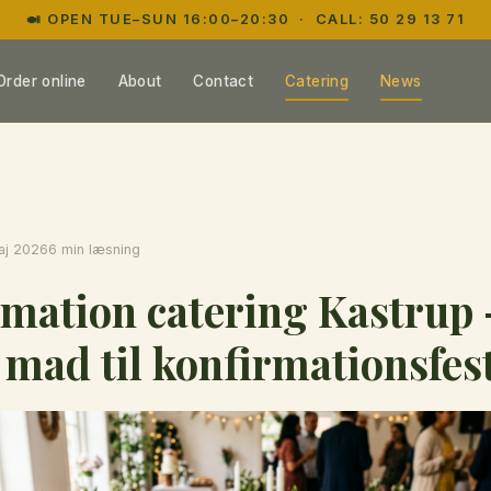
🍛 OPEN TUE–SUN 16:00–20:30 · CALL:
50 29 13 71
Order online
About
Contact
Catering
News
aj 2026
6 min læsning
mation catering Kastrup
 mad til konfirmationsfes