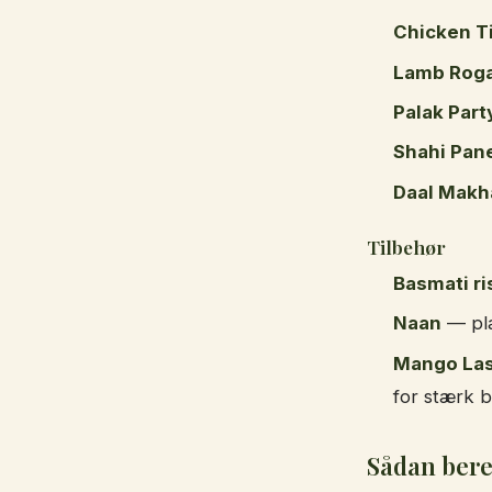
Chicken T
Lamb Rog
Palak Part
Shahi Pan
Daal Makh
Tilbehør
Basmati ri
Naan
— plai
Mango Las
for stærk b
Sådan ber