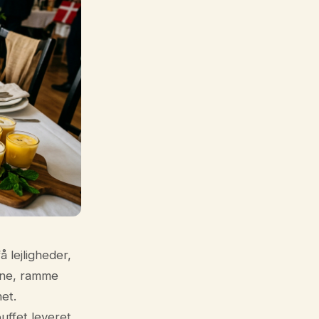
 lejligheder,
rne, ramme
et.
uffet leveret