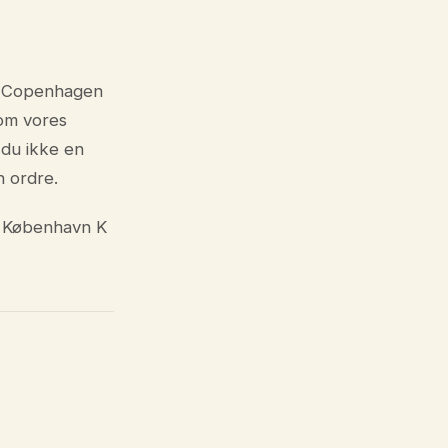
fra Copenhagen
om vores
 du ikke en
n ordre.
f København K