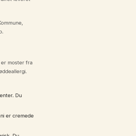
y Kommune,
o.
 er moster fra
ddeallergi.
venter. Du
ani er cremede
risk. Du