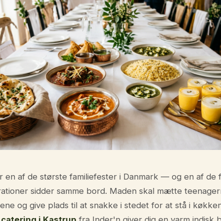
r en af de største familiefester i Danmark — og en af de få
rationer sidder samme bord. Maden skal mætte teenage
ne og give plads til at snakke i stedet for at stå i køkken
catering i Kastrup
fra Inder'n giver dig en varm indisk b