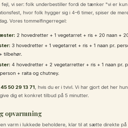
fejl, vi ser: folk underbestiller fordi de tænker "vi er ku
tionsfest, hvor folk hygger sig i 4–6 timer, spiser de mere
dag. Vores tommelfingerregel:
gæster:
2 hovedretter + 1 vegetarret + ris + 20 naan + 2
ter:
3 hovedretter + 1 vegetarret + ris + 1 naan pr. per
+ tilbehør.
ter:
4 hovedretter + 2 vegetarretter + ris + 1 naan pr. 
person + raita og chutney.
45 50 29 13 71
, hvis du er i tvivl. Vi har gjort det her hu
ive dig et konkret tilbud på 5 minutter.
og opvarmning
en varm i lukkede beholdere, klar til at sætte direkte på