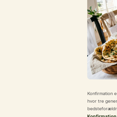
Konfirmation e
hvor tre gene
bedsteforældre
Konfirmation 