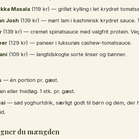
ikka Masala
(119 kr) — grillet kylling i let krydret tomats
an Josh
(139 kr) — mørt lam i kashmirisk krydret sauce. 
y
(139 kr) — cremet spinatsauce med valgfrit protein. Veg
eer
(129 kr) — paneer i luksuriøs cashew-tomatsauce.
ani
(109 kr) — langtidskogte sorte linser og bønner.
s
— én portion pr. gæst.
n eller hvidløg. 1 stk. pr. gæst.
si
— sød yoghurtdrik, særligt godt til børn og dem, der 
id.
egner du mængden