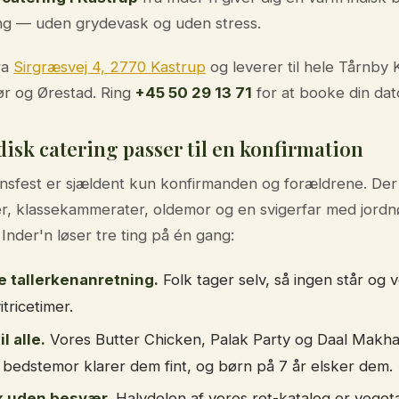
ring — uden grydevask og uden stress.
ra
Sirgræsvej 4, 2770 Kastrup
og leverer til hele Tårnb
r og Ørestad. Ring
+45 50 29 13 71
for at booke din dat
disk catering passer til en konfirmation
onsfest er sjældent kun konfirmanden og forældrene. Der
r, klassekammerater, oldemor og en svigerfar med jordnø
 Inder'n løser tre ting på én gang:
ke tallerkenanretning.
Folk tager selv, så ingen står og 
tricetimer.
l alle.
Vores Butter Chicken, Palak Party og Daal Makh
bedstemor klarer dem fint, og børn på 7 år elsker dem.
k uden besvær.
Halvdelen af vores ret-katalog er vegeta