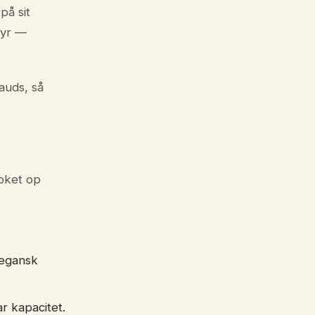
på sit
tyr —
auds, så
ooket op
vegansk
r kapacitet.