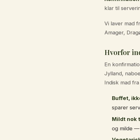
klar til serve
Vi laver mad f
Amager, Dragø
Hvorfor in
En konfirmati
Jylland, naboe
Indisk mad fra
Buffet, ik
sparer servi
Mildt nok ti
og milde — 
Vegetaris