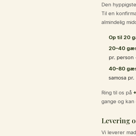
Den hyppigste 
Til en konfirma
almindelig mid
Op til 20 
20–40 gæs
pr. person 
40–80 gæs
samosa pr. 
Ring til os på
+
gange og kan g
Levering 
Vi leverer mad