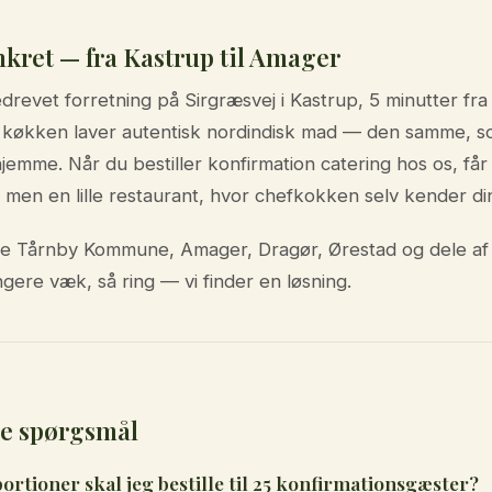
nkret — fra Kastrup til Amager
iedrevet forretning på Sirgræsvej i Kastrup, 5 minutter 
s køkken laver autentisk nordindisk mad — den samme, s
 hjemme. Når du bestiller konfirmation catering hos os, får
men en lille restaurant, hvor chefkokken selv kender di
hele Tårnby Kommune, Amager, Dragør, Ørestad og dele a
ngere væk, så ring — vi finder en løsning.
ede spørgsmål
rtioner skal jeg bestille til 25 konfirmationsgæster?