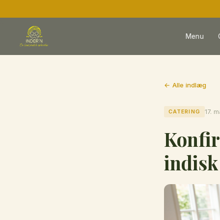
Menu
← Alle indlæg
CATERING
17. m
Konfir
indisk