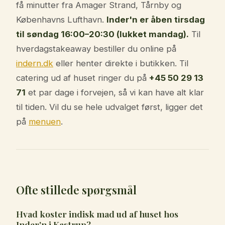
få minutter fra Amager Strand, Tårnby og
Københavns Lufthavn.
Inder'n er åben tirsdag
til søndag 16:00–20:30 (lukket mandag).
Til
hverdagstakeaway bestiller du online på
indern.dk
eller henter direkte i butikken. Til
catering ud af huset ringer du på
+45 50 29 13
71
et par dage i forvejen, så vi kan have alt klar
til tiden. Vil du se hele udvalget først, ligger det
på
menuen
.
Ofte stillede spørgsmål
Hvad koster indisk mad ud af huset hos
Inder'n i Kastrup?