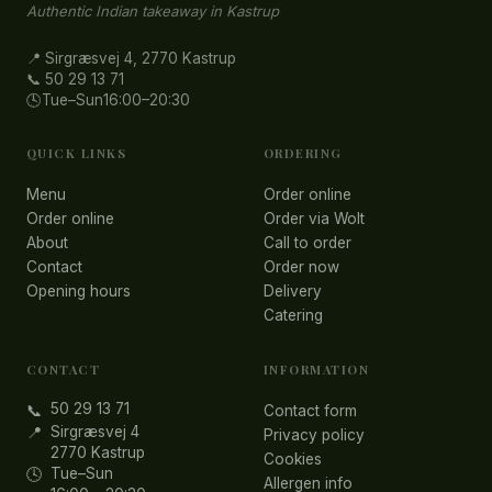
Authentic Indian takeaway in Kastrup
📍 Sirgræsvej 4, 2770 Kastrup
📞 50 29 13 71
🕓
Tue–Sun
16:00–20:30
QUICK LINKS
ORDERING
Menu
Order online
Order online
Order via Wolt
About
Call to order
Contact
Order now
Opening hours
Delivery
Catering
CONTACT
INFORMATION
50 29 13 71
📞
Contact form
Sirgræsvej 4
📍
Privacy policy
2770 Kastrup
Cookies
Tue–Sun
🕓
Allergen info