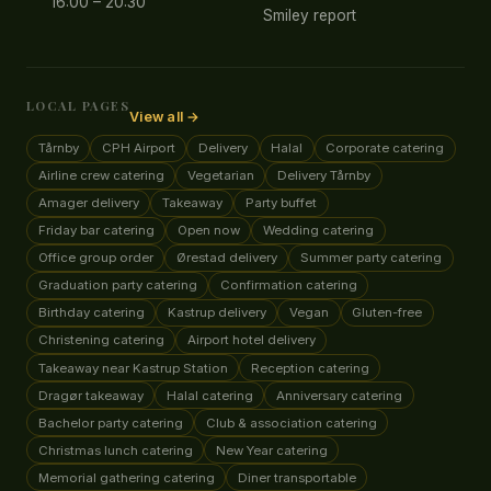
16:00 – 20:30
Smiley report
LOCAL PAGES
View all →
Tårnby
CPH Airport
Delivery
Halal
Corporate catering
Airline crew catering
Vegetarian
Delivery Tårnby
Amager delivery
Takeaway
Party buffet
Friday bar catering
Open now
Wedding catering
Office group order
Ørestad delivery
Summer party catering
Graduation party catering
Confirmation catering
Birthday catering
Kastrup delivery
Vegan
Gluten-free
Christening catering
Airport hotel delivery
Takeaway near Kastrup Station
Reception catering
Dragør takeaway
Halal catering
Anniversary catering
Bachelor party catering
Club & association catering
Christmas lunch catering
New Year catering
Memorial gathering catering
Diner transportable