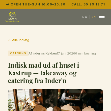
🍛 OPEN TUE–SUN 16:00–20:30 · CALL:
50 29 13 71
|
DA
EN
← Alle indlæg
CATERING
Af Inder'ns Køkken
17. juni 2026
6 min læsning
Indisk mad ud af huset i
Kastrup — takeaway og
catering fra Inder'n