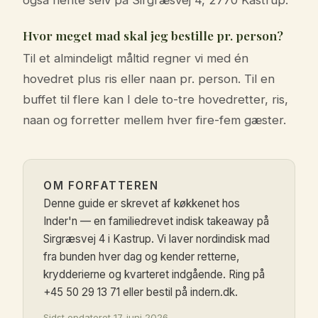
også hente selv på Sirgræsvej 4, 2770 Kastrup.
Hvor meget mad skal jeg bestille pr. person?
Til et almindeligt måltid regner vi med én
hovedret plus ris eller naan pr. person. Til en
buffet til flere kan I dele to-tre hovedretter, ris,
naan og forretter mellem hver fire-fem gæster.
OM FORFATTEREN
Denne guide er skrevet af køkkenet hos
Inder'n — en familiedrevet indisk takeaway på
Sirgræsvej 4 i Kastrup. Vi laver nordindisk mad
fra bunden hver dag og kender retterne,
krydderierne og kvarteret indgående. Ring på
+45 50 29 13 71 eller bestil på indern.dk.
Sidst opdateret 17. juni 2026.